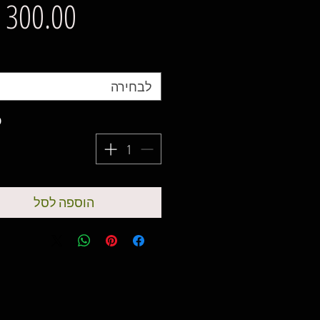
מ
לבחירה
כ
הוספה לסל