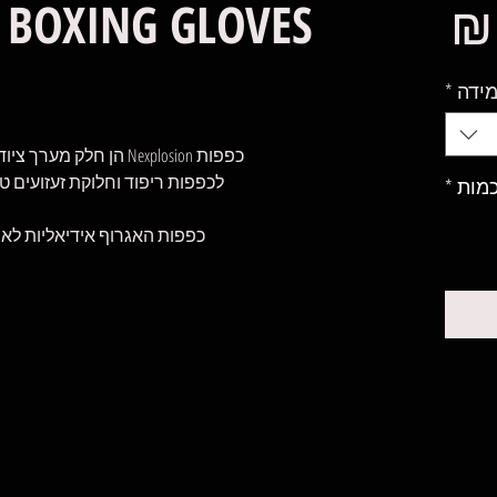
מחיר
 BOXING GLOVES
ידה
*
כפפות Nexplosion הן חלק מערך ציוד לחימה עם אותם אלמנטים גרפיים.
לכפפות ריפוד וחלוקת זעזועים ט
מות
*
כפפות האגרוף אידיאליות לאיגרוף, MMA, קיקבוקסינג או