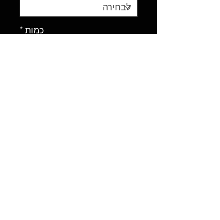
כמות
*
הוספה לסל
צבעים בהירים, טקסטורות
גיאומטריות. ה-rahsguard עם השרוולים
הארוכים הזה מושלם לאימון אומנויות
לחימה מעורבות ולחימום השרירים.
© 2020 Athletic.