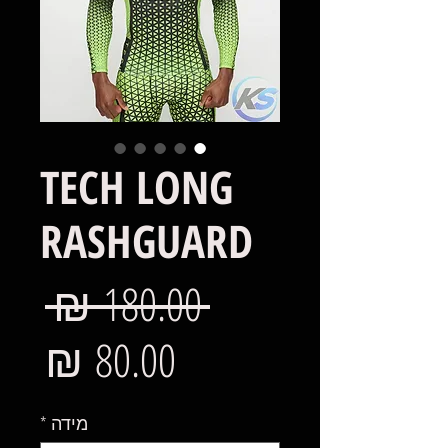
TECH LONG
RASHGUARD
מח
 ‏180.00 ‏₪ 
רגי
מח
מב
מידה
*