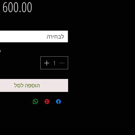
מ
לבחירה
כ
הוספה לסל